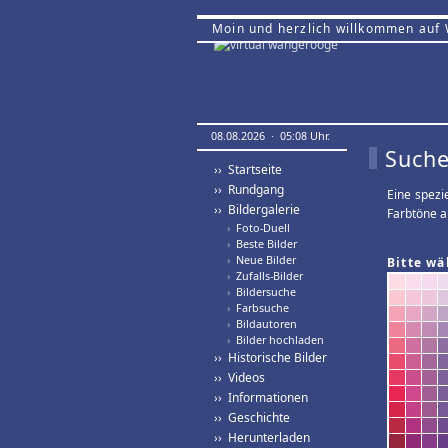
Moin und herzlich willkommen auf
08.08.2026 · 05:08 Uhr.
Suche
›› Startseite
›› Rundgang
Eine spezi
›› Bildergalerie
Farbtöne a
›
Foto-Duell
›
Beste Bilder
›
Neue Bilder
Bitte wä
›
Zufalls-Bilder
›
Bildersuche
›
Farbsuche
›
Bildautoren
›
Bilder hochladen
›› Historische Bilder
›› Videos
›› Informationen
›› Geschichte
›› Herunterladen