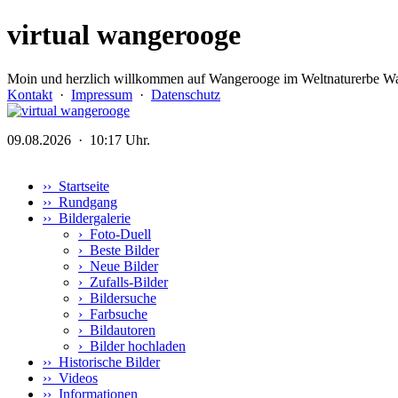
virtual wangerooge
Moin und herzlich willkommen auf Wangerooge im Weltnaturerbe Wa
Kontakt
·
Impressum
·
Datenschutz
09.08.2026 · 10:17 Uhr.
›› Startseite
›› Rundgang
›› Bildergalerie
›
Foto-Duell
›
Beste Bilder
›
Neue Bilder
›
Zufalls-Bilder
›
Bildersuche
›
Farbsuche
›
Bildautoren
›
Bilder hochladen
›› Historische Bilder
›› Videos
›› Informationen