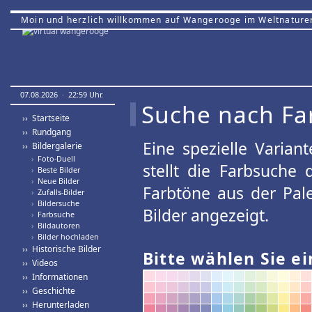
Moin und herzlich willkommen auf Wangerooge im Weltnature
07.08.2026 · 22:59 Uhr.
Suche nach Fa
›› Startseite
›› Rundgang
Eine spezielle Variant
›› Bildergalerie
›
Foto-Duell
stellt die Farbsuche
›
Beste Bilder
›
Neue Bilder
Farbtöne aus der Pal
›
Zufalls-Bilder
›
Bildersuche
Bilder angezeigt.
›
Farbsuche
›
Bildautoren
›
Bilder hochladen
›› Historische Bilder
Bitte wählen Sie ei
›› Videos
›› Informationen
›› Geschichte
›› Herunterladen