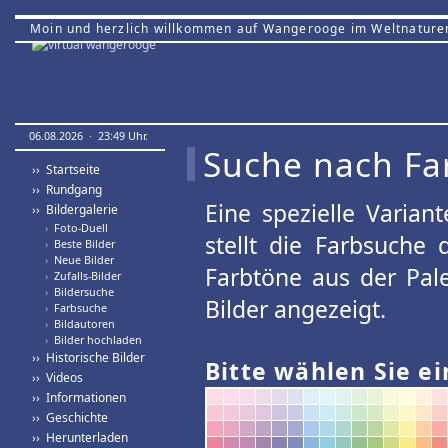
Moin und herzlich willkommen auf Wangerooge im Weltnature
06.08.2026 · 23:49 Uhr.
Suche nach Fa
›› Startseite
›› Rundgang
Eine spezielle Variant
›› Bildergalerie
›
Foto-Duell
stellt die Farbsuche
›
Beste Bilder
›
Neue Bilder
Farbtöne aus der Pal
›
Zufalls-Bilder
›
Bildersuche
Bilder angezeigt.
›
Farbsuche
›
Bildautoren
›
Bilder hochladen
›› Historische Bilder
Bitte wählen Sie ei
›› Videos
›› Informationen
›› Geschichte
›› Herunterladen