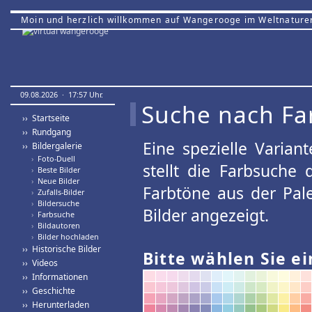
Moin und herzlich willkommen auf Wangerooge im Weltnature
09.08.2026 · 17:57 Uhr.
Suche nach Fa
›› Startseite
›› Rundgang
Eine spezielle Variant
›› Bildergalerie
›
Foto-Duell
stellt die Farbsuche
›
Beste Bilder
›
Neue Bilder
Farbtöne aus der Pal
›
Zufalls-Bilder
›
Bildersuche
Bilder angezeigt.
›
Farbsuche
›
Bildautoren
›
Bilder hochladen
›› Historische Bilder
Bitte wählen Sie ei
›› Videos
›› Informationen
›› Geschichte
›› Herunterladen