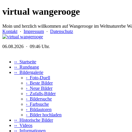
virtual wangerooge
Moin und herzlich willkommen auf Wangerooge im Weltnaturerbe Wa
Kontakt
·
Impressum
·
Datenschutz
06.08.2026 · 09:46 Uhr.
›› Startseite
›› Rundgang
›› Bildergalerie
›
Foto-Duell
›
Beste Bilder
›
Neue Bilder
›
Zufalls-Bilder
›
Bildersuche
›
Farbsuche
›
Bildautoren
›
Bilder hochladen
›› Historische Bilder
›› Videos
›› Informationen