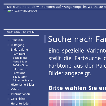
Moin und herzlich willkommen auf Wangerooge im Weltnature
10.08.2026 · 08:27 Uhr.
Suche nach Fa
›› Startseite
›› Rundgang
Eine spezielle Variant
›› Bildergalerie
›
Foto-Duell
stellt die Farbsuche
›
Beste Bilder
›
Neue Bilder
Farbtöne aus der Pal
›
Zufalls-Bilder
›
Bildersuche
Bilder angezeigt.
›
Farbsuche
›
Bildautoren
›
Bilder hochladen
›› Historische Bilder
Bitte wählen Sie ei
›› Videos
›› Informationen
›› Geschichte
›› Herunterladen