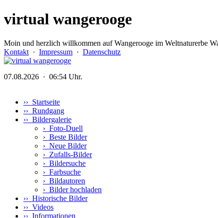
virtual wangerooge
Moin und herzlich willkommen auf Wangerooge im Weltnaturerbe Wa
Kontakt
·
Impressum
·
Datenschutz
07.08.2026 · 06:54 Uhr.
›› Startseite
›› Rundgang
›› Bildergalerie
›
Foto-Duell
›
Beste Bilder
›
Neue Bilder
›
Zufalls-Bilder
›
Bildersuche
›
Farbsuche
›
Bildautoren
›
Bilder hochladen
›› Historische Bilder
›› Videos
›› Informationen