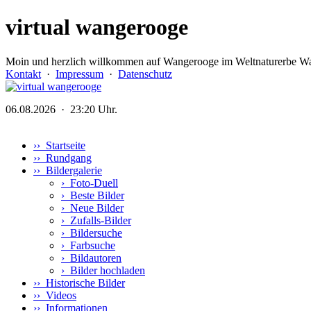
virtual wangerooge
Moin und herzlich willkommen auf Wangerooge im Weltnaturerbe Wa
Kontakt
·
Impressum
·
Datenschutz
06.08.2026 · 23:20 Uhr.
›› Startseite
›› Rundgang
›› Bildergalerie
›
Foto-Duell
›
Beste Bilder
›
Neue Bilder
›
Zufalls-Bilder
›
Bildersuche
›
Farbsuche
›
Bildautoren
›
Bilder hochladen
›› Historische Bilder
›› Videos
›› Informationen