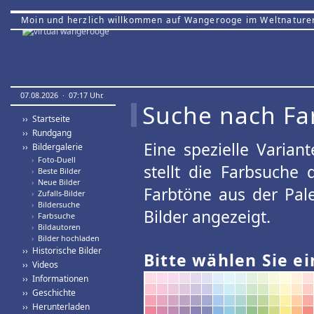
Moin und herzlich willkommen auf Wangerooge im Weltnature
07.08.2026 · 07:17 Uhr.
Suche nach Fa
›› Startseite
›› Rundgang
Eine spezielle Variant
›› Bildergalerie
›
Foto-Duell
stellt die Farbsuche
›
Beste Bilder
›
Neue Bilder
Farbtöne aus der Pal
›
Zufalls-Bilder
›
Bildersuche
Bilder angezeigt.
›
Farbsuche
›
Bildautoren
›
Bilder hochladen
›› Historische Bilder
Bitte wählen Sie ei
›› Videos
›› Informationen
›› Geschichte
›› Herunterladen