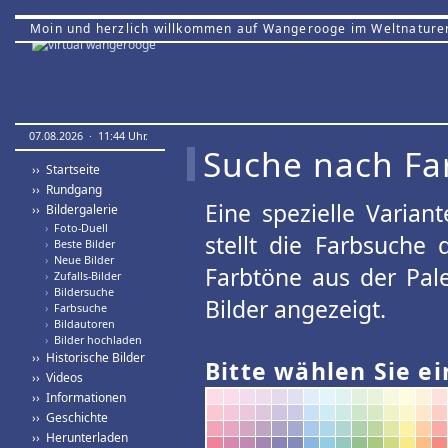
Moin und herzlich willkommen auf Wangerooge im Weltnature
07.08.2026 · 11:44 Uhr.
Suche nach Fa
›› Startseite
›› Rundgang
Eine spezielle Variant
›› Bildergalerie
›
Foto-Duell
stellt die Farbsuche
›
Beste Bilder
›
Neue Bilder
Farbtöne aus der Pal
›
Zufalls-Bilder
›
Bildersuche
Bilder angezeigt.
›
Farbsuche
›
Bildautoren
›
Bilder hochladen
›› Historische Bilder
Bitte wählen Sie ei
›› Videos
›› Informationen
›› Geschichte
›› Herunterladen