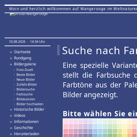
Moin und herzlich willkommen auf Wangerooge im Weltnature
10.08.2026 · 14:34 Uhr.
Suche nach Fa
›› Startseite
›› Rundgang
Eine spezielle Variant
›› Bildergalerie
›
Foto-Duell
stellt die Farbsuche
›
Beste Bilder
›
Neue Bilder
Farbtöne aus der Pal
›
Zufalls-Bilder
›
Bildersuche
Bilder angezeigt.
›
Farbsuche
›
Bildautoren
›
Bilder hochladen
›› Historische Bilder
Bitte wählen Sie ei
›› Videos
›› Informationen
›› Geschichte
›› Herunterladen