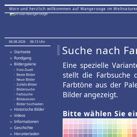
Moin und herzlich willkommen auf Wangerooge im Weltnature
06.08.2026 · 06:13 Uhr.
Suche nach Fa
›› Startseite
›› Rundgang
Eine spezielle Variant
›› Bildergalerie
›
Foto-Duell
stellt die Farbsuche
›
Beste Bilder
›
Neue Bilder
Farbtöne aus der Pal
›
Zufalls-Bilder
›
Bildersuche
Bilder angezeigt.
›
Farbsuche
›
Bildautoren
›
Bilder hochladen
›› Historische Bilder
Bitte wählen Sie ei
›› Videos
›› Informationen
›› Geschichte
›› Herunterladen