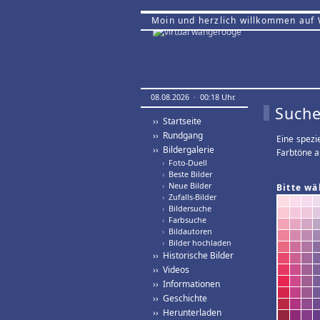
Moin und herzlich willkommen auf
08.08.2026 · 00:18 Uhr.
Suche
›› Startseite
›› Rundgang
Eine spezi
›› Bildergalerie
Farbtöne a
›
Foto-Duell
›
Beste Bilder
›
Neue Bilder
Bitte wä
›
Zufalls-Bilder
›
Bildersuche
›
Farbsuche
›
Bildautoren
›
Bilder hochladen
›› Historische Bilder
›› Videos
›› Informationen
›› Geschichte
›› Herunterladen