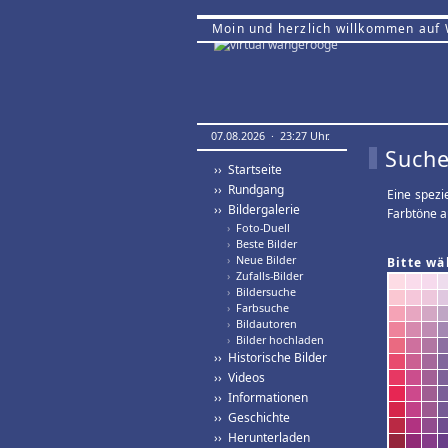
Moin und herzlich willkommen auf
07.08.2026 · 23:27 Uhr.
Suche
›› Startseite
›› Rundgang
Eine spezi
›› Bildergalerie
Farbtöne a
›
Foto-Duell
›
Beste Bilder
›
Neue Bilder
Bitte wä
›
Zufalls-Bilder
›
Bildersuche
›
Farbsuche
›
Bildautoren
›
Bilder hochladen
›› Historische Bilder
›› Videos
›› Informationen
›› Geschichte
›› Herunterladen