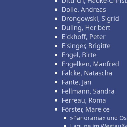
Dittrich, Hauke-Chris
Dolle, Andreas
Drongowski, Sigrid
Duling, Heribert
Eickhoff, Peter
Eisinger, Brigitte
Engel, Birte
Engelken, Manfred
Falcke, Natascha
Fante, Jan
Fellmann, Sandra
Ferreau, Roma
Förster, Mareice
»Panorama« und Ost
Lagune im Westauß