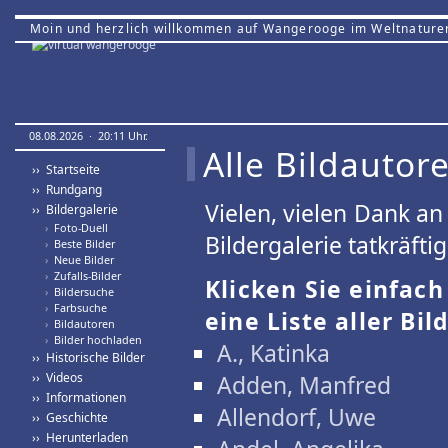
Moin und herzlich willkommen auf Wangerooge im Weltnature
08.08.2026 · 20:11 Uhr.
Alle Bildautor
›› Startseite
›› Rundgang
Vielen, vielen Dank a
›› Bildergalerie
›
Foto-Duell
Bildergalerie tatkräfti
›
Beste Bilder
›
Neue Bilder
›
Zufalls-Bilder
Klicken Sie einfac
›
Bildersuche
›
Farbsuche
eine Liste aller Bil
›
Bildautoren
›
Bilder hochladen
A., Katinka
›› Historische Bilder
›› Videos
Adden, Manfred
›› Informationen
Allendorf, Uwe
›› Geschichte
›› Herunterladen