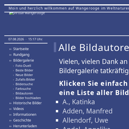
Moin und herzlich willkommen auf Wangerooge im Weltnature
07.08.2026 · 15:17 Uhr.
Alle Bildautor
›› Startseite
›› Rundgang
Vielen, vielen Dank a
›› Bildergalerie
›
Foto-Duell
Bildergalerie tatkräfti
›
Beste Bilder
›
Neue Bilder
›
Zufalls-Bilder
Klicken Sie einfac
›
Bildersuche
›
Farbsuche
eine Liste aller Bil
›
Bildautoren
›
Bilder hochladen
A., Katinka
›› Historische Bilder
›› Videos
Adden, Manfred
›› Informationen
Allendorf, Uwe
›› Geschichte
›› Herunterladen