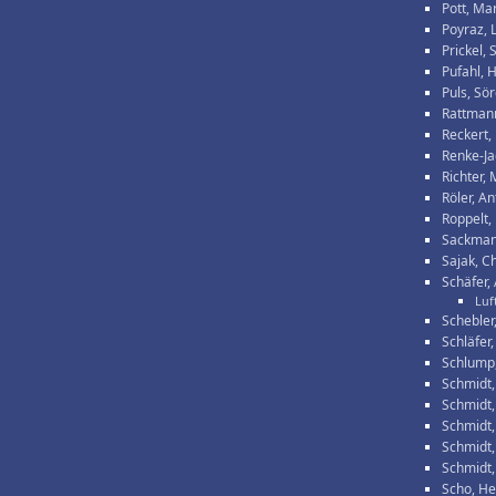
Pott, Ma
Poyraz, 
Prickel,
Pufahl, 
Puls, Sö
Rattmann
Reckert,
Renke-Ja
Richter, 
Röler, An
Roppelt,
Sackman
Sajak, Ch
Schäfer,
Luf
Schebler
Schläfer,
Schlump
Schmidt,
Schmidt
Schmidt,
Schmidt,
Schmidt,
Scho, He