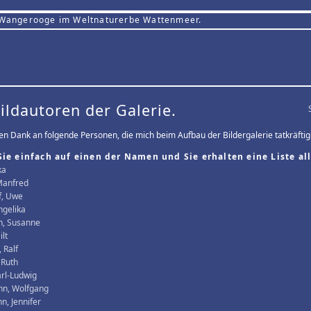
 Wangerooge im Weltnaturerbe Wattenmeer.
Bildautoren der Galerie.
len Dank an folgende Personen, die mich beim Aufbau der Bildergalerie tatkräftig
Sie einfach auf einen der Namen und Sie erhalten eine Liste all
ka
Manfred
f, Uwe
ngelika
, Susanne
ilt
 Ralf
 Ruth
arl-Ludwig
n, Wolfgang
, Jennifer