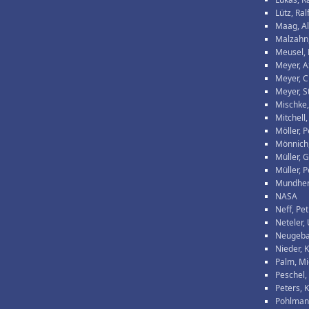
Lütz, Ral
Maag, A
Malzahn
Meusel, 
Meyer, A
Meyer, C
Meyer, S
Mischke,
Mitchell,
Möller, P
Mönnich,
Müller, 
Müller, P
Mundhen
NASA
Neff, Pe
Neteler,
Neugeba
Nieder, K
Palm, Mi
Peschel
Peters, 
Pohlman