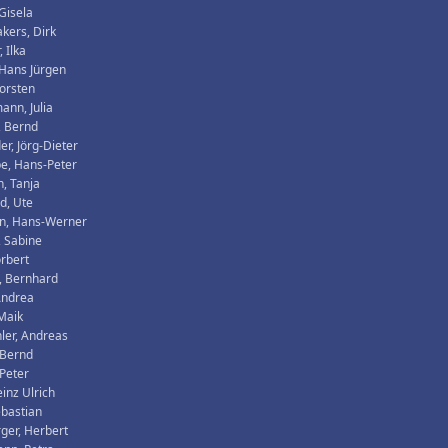
Gisela
kers, Dirk
 Ilka
 Hans Jürgen
Torsten
nn, Julia
, Bernd
r, Jörg-Dieter
e, Hans-Peter
, Tanja
d, Ute
n, Hans-Werner
, Sabine
rbert
, Bernhard
Andrea
Maik
hler, Andreas
 Bernd
 Peter
einz Ulrich
ebastian
ger, Herbert