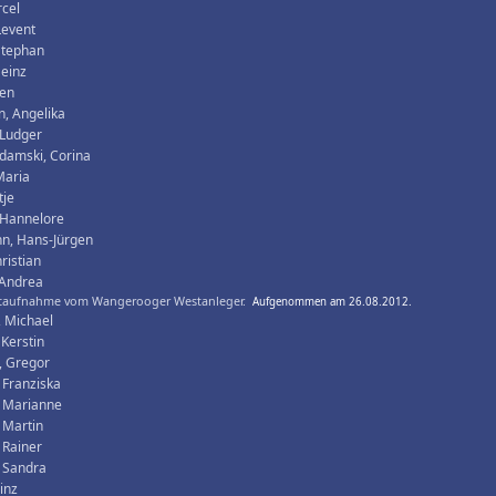
rcel
Levent
 Stephan
Heinz
ren
, Angelika
 Ludger
damski, Corina
Maria
tje
 Hannelore
n, Hans-Jürgen
ristian
 Andrea
taufnahme vom Wangerooger Westanleger.
Aufgenommen am 26.08.2012.
, Michael
 Kerstin
, Gregor
 Franziska
, Marianne
 Martin
 Rainer
 Sandra
inz