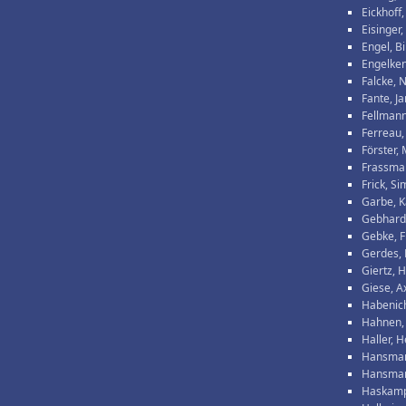
Eickhoff,
Eisinger,
Engel, Bi
Engelke
Falcke, 
Fante, Ja
Fellmann
Ferreau
Förster,
Frassma
Frick, S
Garbe, K
Gebhard
Gebke, F
Gerdes,
Giertz, 
Giese, A
Habenic
Hahnen,
Haller, 
Hansman
Hansman
Haskamp