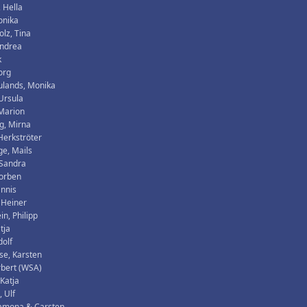
, Hella
onika
olz, Tina
Andrea
k
org
ulands, Monika
Ursula
Marion
g, Mirna
 Herkströter
e, Mails
 Sandra
horben
annis
 Heiner
in, Philipp
tja
dolf
se, Karsten
rbert (WSA)
 Katja
, Ulf
Ramona & Carsten