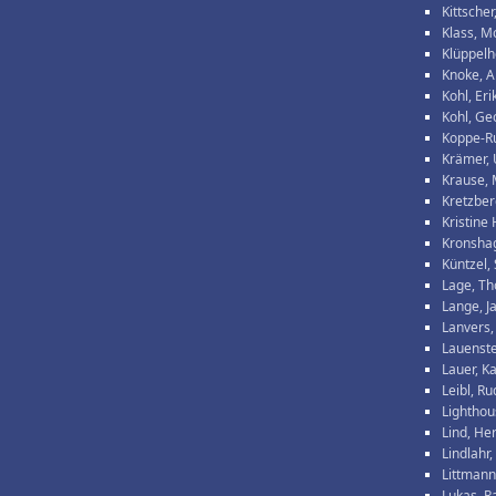
Kittscher
Klass, M
Klüppelh
Knoke, 
Kohl, Eri
Kohl, Ge
Koppe-R
Krämer, 
Krause, 
Kretzber
Kristine
Kronshag
Küntzel,
Lage, T
Lange, J
Lanvers,
Lauenste
Lauer, Ka
Leibl, Ru
Lighthou
Lind, He
Lindlahr,
Littmann
Lukas, 