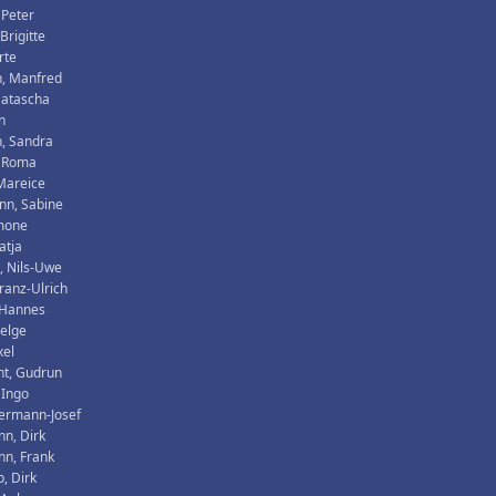
 Peter
 Brigitte
rte
n, Manfred
Natascha
n
, Sandra
, Roma
 Mareice
nn, Sabine
imone
atja
, Nils-Uwe
ranz-Ulrich
 Hannes
Helge
xel
ht, Gudrun
 Ingo
Hermann-Josef
n, Dirk
n, Frank
, Dirk