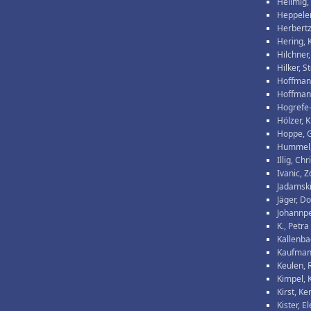
Hellmig,
Heppeler
Herbertz
Hering, 
Hilchner,
Hilker, S
Hoffman
Hoffmann
Hogrefe
Hölzer, 
Hoppe, G
Hummel,
Illig, Chr
Ivanic, 
Jadamski
Jäger, Do
Johannpe
K., Petra
Kallenba
Kaufman
Keulen, R
Kimpel, 
Kirst, Ke
Kister, E