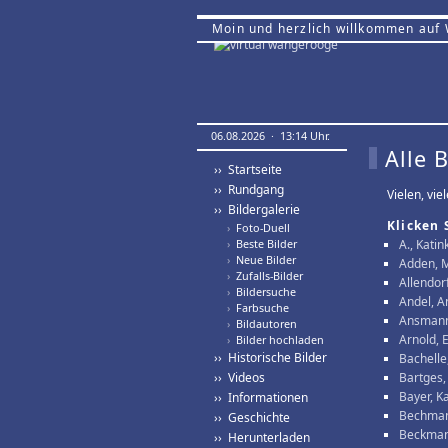
Moin und herzlich willkommen auf
06.08.2026 · 13:14 Uhr.
Alle 
›› Startseite
›› Rundgang
Vielen, vie
›› Bildergalerie
Klicken 
›
Foto-Duell
›
Beste Bilder
A., Katin
›
Neue Bilder
Adden, 
›
Zufalls-Bilder
Allendor
›
Bildersuche
Andel, A
›
Farbsuche
Ansmann
›
Bildautoren
Arnold, E
›
Bilder hochladen
›› Historische Bilder
Bachelle,
›› Videos
Bartges,
Bayer, K
›› Informationen
Bechman
›› Geschichte
Beckmann
›› Herunterladen