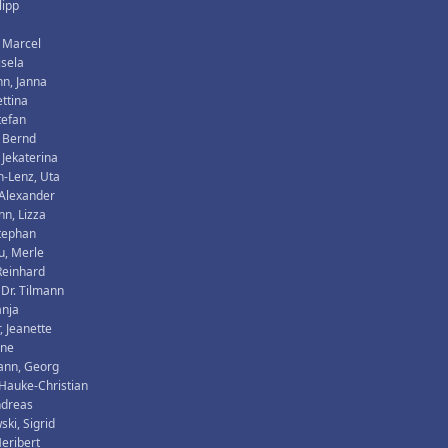
lipp
 Marcel
isela
n, Janna
ettina
tefan
, Bernd
 Jekaterina
-Lenz, Uta
 Alexander
n, Lizza
Stephan
u, Merle
Reinhard
 Dr. Tilmann
anja
, Jeanette
rne
ann, Georg
, Hauke-Christian
ndreas
ki, Sigrid
Heribert