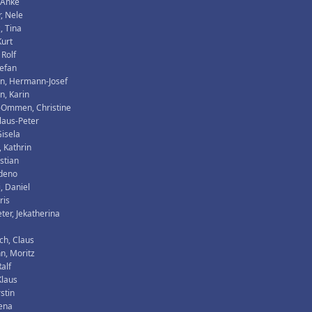
 Anke
, Nele
, Tina
Kurt
 Rolf
tefan
n, Hermann-Josef
, Karin
-Ommen, Christine
Klaus-Peter
isela
 Kathrin
istian
Zdeno
, Daniel
ris
ter, Jekatherina
ch, Claus
n, Moritz
alf
Klaus
rstin
lena