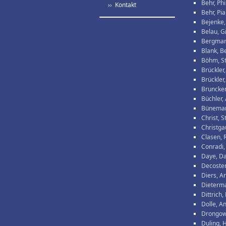
Behr, Phi
›› Kontakt
Behr, Pia
Bejenke,
Belau, G
Bergman
Blank, B
Böhm, S
Brückler
Brückler,
Bruncken
Büchler,
Büneman
Christ, 
Christga
Clasen, 
Conradi,
Daye, D
Decoster
Diers, A
Dieterm
Dittrich
Dolle, A
Drongows
Duling, 