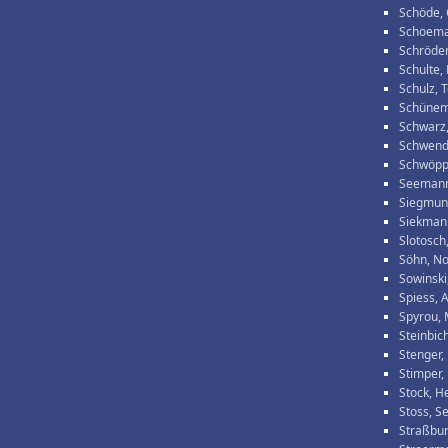
Schöde, 
Schoema
Schröder,
Schulte,
Schulz, 
Schünema
Schwarz
Schwende
Schwöpp
Seemann
Siegmun
Siekman
Slotosch
Söhn, No
Sowinski
Spiess, 
Spyrou, 
Steinbic
Stenger,
Stimper,
Stock, H
Stoss, S
Straßbur