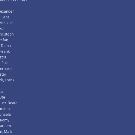
f
lexander
, Lena
Michael
xel
hristoph
tefan
 Diana
 Frank
etra
 Elke
Gerhard
eter
k, Frank
tra
 Ute
uer, Beate
irsten
chaela
, Romy
Karsten
n, Maik