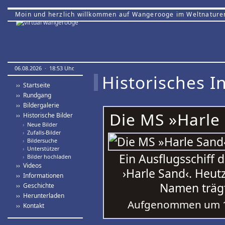
Moin und herzlich willkommen auf Wangerooge im Weltnature
06.08.2026 · 18:53 Uhr.
Historisches In
›› Startseite
›› Rundgang
›› Bildergalerie
Die MS »Harle 
›› Historische Bilder
›
Neue Bilder
›
Zufalls-Bilder
›
Bildersuche
›
Unterstützer
Ein Ausflugsschiff 
›
Bilder hochladen
›› Videos
›Harle Sand‹. Heutz
›› Informationen
Namen trägt,
›› Geschichte
›› Herunterladen
Aufgenommen um 1
›› Kontakt