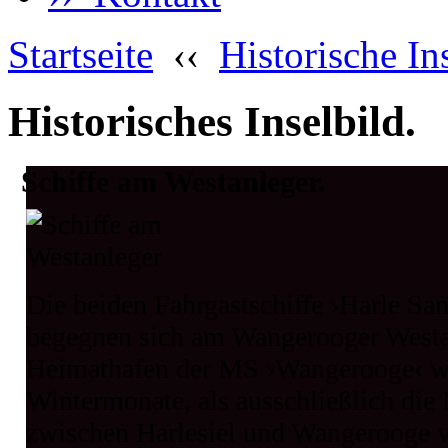
Startseite
‹‹
Historische In
Historisches Inselbild.
Schiffe am Westanleger.
Die beiden Fahrgastschiffe ›Harle Sa
begegnen sich am Wangerooger Westa
Heimathafen der MS ›Wangerooge‹ wa
Wintermonate, als ausschließlich di
zwischen Harlesiel und Wangerooge ve