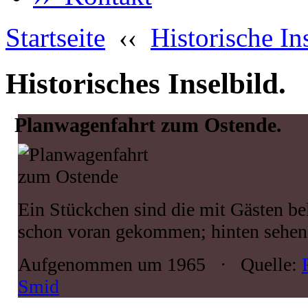
Startseite
‹‹
Historische In
Historisches Inselbild.
Planwagenfahrt zum Ostende.
Ein Stückchen sind die mit Gästen b
schon voran gekommen; hinten sehen 
Aufgenommen um 1965 · Quelle:
Smid