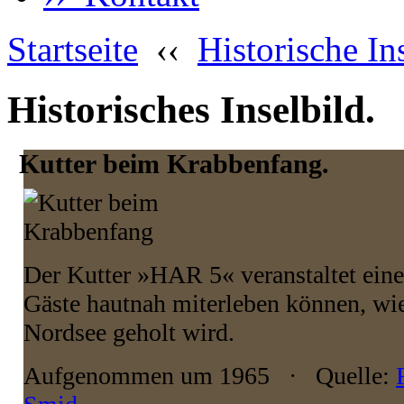
Startseite
‹‹
Historische In
Historisches Inselbild.
Kutter beim Krabbenfang.
Der Kutter »HAR 5« veranstaltet ein
Gäste hautnah miterleben können, wie
Nordsee geholt wird.
Aufgenommen um 1965 · Quelle: