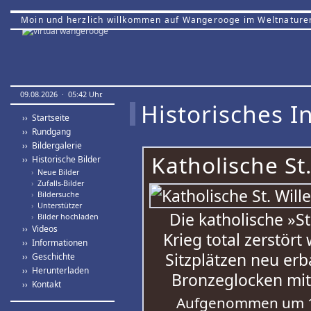
Moin und herzlich willkommen auf Wangerooge im Weltnature
09.08.2026 · 05:42 Uhr.
Historisches In
›› Startseite
›› Rundgang
›› Bildergalerie
Katholische St
›› Historische Bilder
›
Neue Bilder
›
Zufalls-Bilder
›
Bildersuche
›
Unterstützer
Die katholische »S
›
Bilder hochladen
›› Videos
Krieg total zerstört
›› Informationen
Sitzplätzen neu erb
›› Geschichte
›› Herunterladen
Bronzeglocken mit
›› Kontakt
Aufgenommen um 1