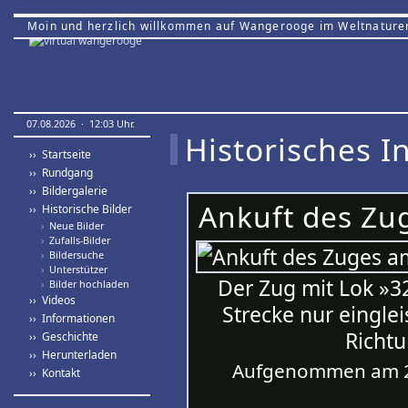
Moin und herzlich willkommen auf Wangerooge im Weltnature
07.08.2026 · 12:03 Uhr.
Historisches In
›› Startseite
›› Rundgang
›› Bildergalerie
Ankuft des Zu
›› Historische Bilder
›
Neue Bilder
›
Zufalls-Bilder
›
Bildersuche
›
Unterstützer
Der Zug mit Lok »32
›
Bilder hochladen
›› Videos
Strecke nur einglei
›› Informationen
Richtu
›› Geschichte
›› Herunterladen
Aufgenommen am 2
›› Kontakt