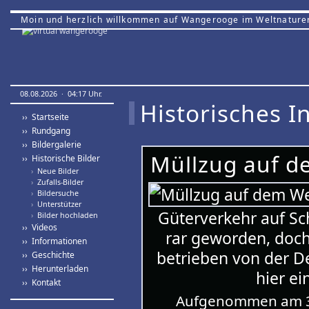
Moin und herzlich willkommen auf Wangerooge im Weltnature
08.08.2026 · 04:17 Uhr.
Historisches In
›› Startseite
›› Rundgang
›› Bildergalerie
Müllzug auf d
›› Historische Bilder
›
Neue Bilder
›
Zufalls-Bilder
›
Bildersuche
›
Unterstützer
Güterverkehr auf Sc
›
Bilder hochladen
›› Videos
rar geworden, doch
›› Informationen
betrieben von der D
›› Geschichte
›› Herunterladen
hier e
›› Kontakt
Aufgenommen am 3