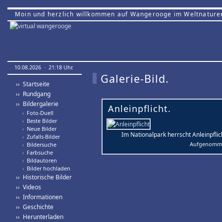
Moin und herzlich willkommen auf Wangerooge im Weltnature
10.08.2026 · 21:18 Uhr.
Galerie-Bild.
›› Startseite
›› Rundgang
›› Bildergalerie
Anleinpflicht.
›
Foto-Duell
›
Beste Bilder
›
Neue Bilder
Im Nationalpark herrscht Anleinpflic
›
Zufalls-Bilder
Aufgenomme
›
Bildersuche
›
Farbsuche
›
Bildautoren
›
Bilder hochladen
›› Historische Bilder
›› Videos
›› Informationen
›› Geschichte
›› Herunterladen