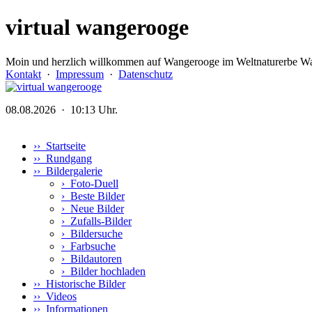
virtual wangerooge
Moin und herzlich willkommen auf Wangerooge im Weltnaturerbe Wa
Kontakt
·
Impressum
·
Datenschutz
08.08.2026 · 10:13 Uhr.
›› Startseite
›› Rundgang
›› Bildergalerie
›
Foto-Duell
›
Beste Bilder
›
Neue Bilder
›
Zufalls-Bilder
›
Bildersuche
›
Farbsuche
›
Bildautoren
›
Bilder hochladen
›› Historische Bilder
›› Videos
›› Informationen