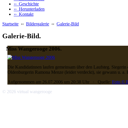
›› Geschichte
›› Herunterladen
›› Kontakt
Startseite
‹‹
Bildergalerie
‹‹
Galerie-Bild
Galerie-Bild.
Miss Wangerooge 2006.
Die Kandidatinnen laufen gemeinsam über den Laufsteg. Siegerin 
Oldenburgerin Ramona Menze (leider verdeckt), sie gewann u. a. F
Aufgenommen am 26.07.2006 um 20:38 Uhr · Quelle:
Foto © E
© 2026 virtual wangerooge