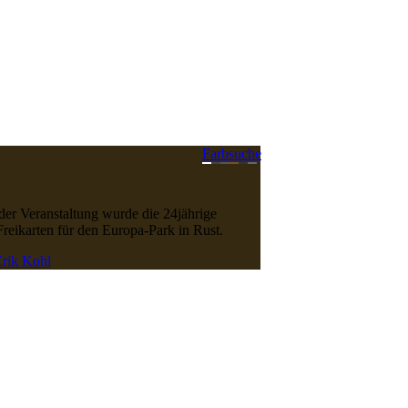
Farbsuche
der Veranstaltung wurde die 24jährige
reikarten für den Europa-Park in Rust.
rik Kohl