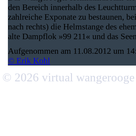
den Bereich innerhalb des Leuchtturm
zahlreiche Exponate zu bestaunen, bei
nach rechts) die Helmstange des ehem
alte Dampflok »99 211« und das Seen
Aufgenommen am 11.08.2012 um 14
© Erik Kohl
© 2026 virtual wangerooge