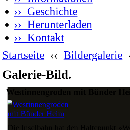
›› Geschichte
›› Herunterladen
›› Kontakt
Startseite
‹‹
Bildergalerie
Galerie-Bild.
Westinnengroden mit Bünder He
Die Inselbahn hat den Haltepunkt »