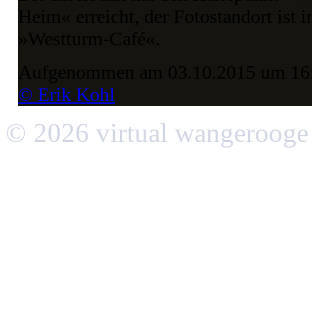
Heim« erreicht, der Fotostandort ist i
»Westturm-Café«.
Aufgenommen am 03.10.2015 um 16
© Erik Kohl
© 2026 virtual wangerooge