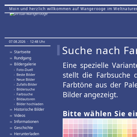
Moin und herzlich willkommen auf Wangerooge im Weltnature
07.08.2026 · 12:48 Uhr.
Suche nach Fa
›› Startseite
›› Rundgang
Eine spezielle Variant
›› Bildergalerie
›
Foto-Duell
stellt die Farbsuche
›
Beste Bilder
›
Neue Bilder
Farbtöne aus der Pal
›
Zufalls-Bilder
›
Bildersuche
Bilder angezeigt.
›
Farbsuche
›
Bildautoren
›
Bilder hochladen
›› Historische Bilder
Bitte wählen Sie ei
›› Videos
›› Informationen
›› Geschichte
›› Herunterladen