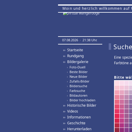
Moin und herzlich willkommen auf
07.08.2026 · 21:38 Uhr.
Suche
›› Startseite
›› Rundgang
Eine spezi
›› Bildergalerie
Farbtöne a
›
Foto-Duell
›
Beste Bilder
›
Neue Bilder
Bitte wä
›
Zufalls-Bilder
›
Bildersuche
›
Farbsuche
›
Bildautoren
›
Bilder hochladen
›› Historische Bilder
›› Videos
›› Informationen
›› Geschichte
›› Herunterladen