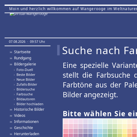
Moin und herzlich willkommen auf Wangerooge im Weltnature
07.08.2026 · 09:57 Uhr.
Suche nach Fa
›› Startseite
›› Rundgang
Eine spezielle Variant
›› Bildergalerie
›
Foto-Duell
stellt die Farbsuche
›
Beste Bilder
›
Neue Bilder
Farbtöne aus der Pal
›
Zufalls-Bilder
›
Bildersuche
Bilder angezeigt.
›
Farbsuche
›
Bildautoren
›
Bilder hochladen
›› Historische Bilder
Bitte wählen Sie ei
›› Videos
›› Informationen
›› Geschichte
›› Herunterladen