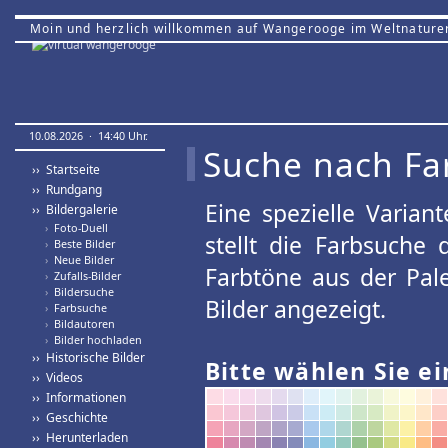
Moin und herzlich willkommen auf Wangerooge im Weltnature
10.08.2026 · 14:40 Uhr.
Suche nach Fa
›› Startseite
›› Rundgang
Eine spezielle Variant
›› Bildergalerie
›
Foto-Duell
stellt die Farbsuche
›
Beste Bilder
›
Neue Bilder
Farbtöne aus der Pal
›
Zufalls-Bilder
›
Bildersuche
Bilder angezeigt.
›
Farbsuche
›
Bildautoren
›
Bilder hochladen
›› Historische Bilder
Bitte wählen Sie ei
›› Videos
›› Informationen
›› Geschichte
›› Herunterladen