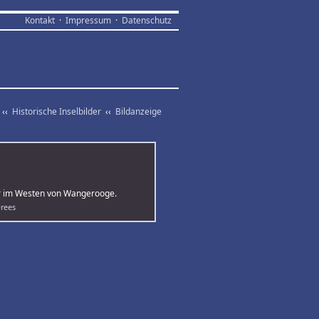
Kontakt
·
Impressum
·
Datenschutz
‹‹
Historische Inselbilder
‹‹
Bildanzeige
uer im Westen von Wangerooge.
Drees