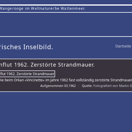
 Wangerooge im Weltnaturerbe Wattenmeer.
risches Inselbild.
Startseite
mflut 1962. Zerstörte Strandmauer.
ie beim Orkan »Vincinette« im Jahre 1962 fast vollständig zerstörte Strandma
Aufgenommen 03.1962 · Quelle:
Fotografiert von Martin 