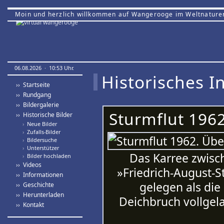
Moin und herzlich willkommen auf Wangerooge im Weltnature
06.08.2026 · 10:53 Uhr.
Historisches In
›› Startseite
›› Rundgang
›› Bildergalerie
Sturmflut 196
›› Historische Bilder
›
Neue Bilder
›
Zufalls-Bilder
›
Bildersuche
›
Unterstützer
Das Karree zwisc
›
Bilder hochladen
›› Videos
»Friedrich-August-S
›› Informationen
gelegen als die
›› Geschichte
›› Herunterladen
Deichbruch vollgel
›› Kontakt