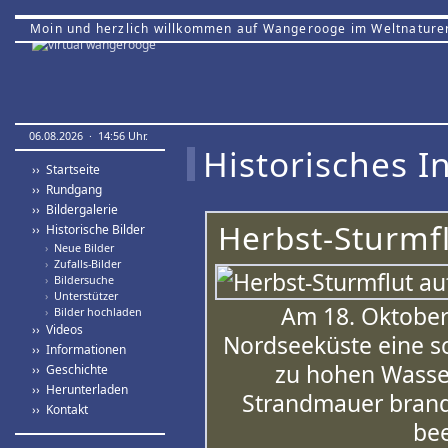
Moin und herzlich willkommen auf Wangerooge im Weltnature
06.08.2026 · 14:56 Uhr.
Historisches In
›› Startseite
›› Rundgang
›› Bildergalerie
Herbst-Sturmf
›› Historische Bilder
›
Neue Bilder
›
Zufalls-Bilder
›
Bildersuche
›
Unterstützer
Am 18. Oktober
›
Bilder hochladen
›› Videos
Nordseeküste eine s
›› Informationen
zu hohen Wasser
›› Geschichte
›› Herunterladen
Strandmauer brand
›› Kontakt
bee