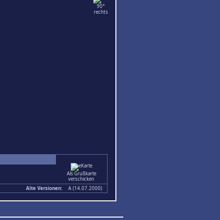
m
Als Grußkarte
verschicken
Alte Versionen:
A (14.07.2000)