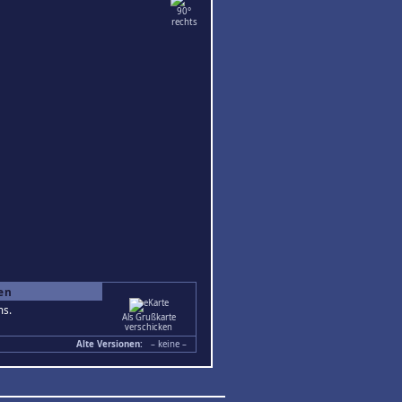
ten
ms.
Als Grußkarte
verschicken
Alte Versionen:
– keine –