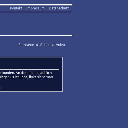
Kontakt
·
Impressum
·
Datenschutz
Startseite
‹‹
Videos
‹‹
Video
 Sekunden. An diesem unglaublich
er. Es ist Ebbe, links sieht man
e
]