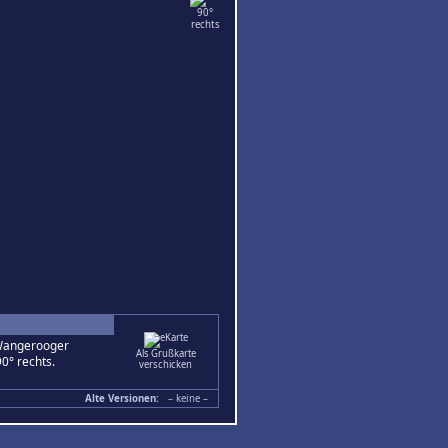
 Wangerooger
Als Grußkarte
0° rechts.
verschicken
Alte Versionen:
– keine –