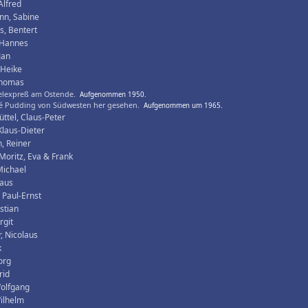
Alfred
nn, Sabine
, Bentert
 Hannes
Jan
 Heike
Thomas
elexpreß am Ostende.
Aufgenommen 1950.
é Pudding von Südwesten her gesehen.
Aufgenommen um 1965.
ttel, Claus-Peter
Klaus-Dieter
, Reiner
Moritz, Eva & Frank
Michael
laus
 Paul-Ernst
istian
rgit
, Nicolaus
k
org
rid
Wolfgang
ilhelm