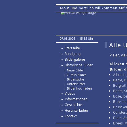
Moin und herzlich willkommen auf
07.08.2026 · 15:35 Uhr.
Alle 
›› Startseite
›› Rundgang
Vielen, vi
›› Bildergalerie
Klicken 
›› Historische Bilder
Bilder, 
›
Neue Bilder
Albrecht
›
Zufalls-Bilder
›
Bildersuche
Barre, H
›
Unterstützer
Bergrath
›
Bilder hochladen
Böhm, S
›› Videos
Böse, Jo
›› Informationen
Brinkmeie
›› Geschichte
Bruncken
›› Herunterladen
Consten
›› Kontakt
Diers, A
Drees, M