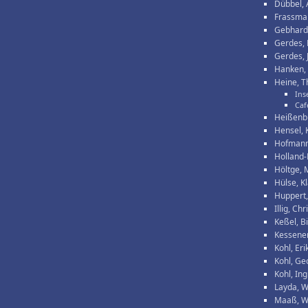
Dübbel, 
Frassma
Gebhards
Gerdes,
Gerdes, 
Hanken,
Heine, 
Ins
Caf
Heißenbü
Hensel, 
Hofmann
Holland-
Höltge, 
Hülse, K
Huppert,
Illig, Chr
Keßel, Bi
Kessener
Kohl, Eri
Kohl, Ge
Kohl, Ing
Layda, 
Maaß, W