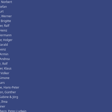
 Norbert
tefan
urt
, Werner
 Brigitte
r, Ralf
Heinz
Hermann
r, Holger
Harald
Heinz
 Armin
 Andrea
, Rolf
er, Klaus
 Volker
 Simone
Lars
e, Hans-Peter
en, Günther
 Sabine & Jörg
 Ihna
iner
berg, Peter-Ludwig