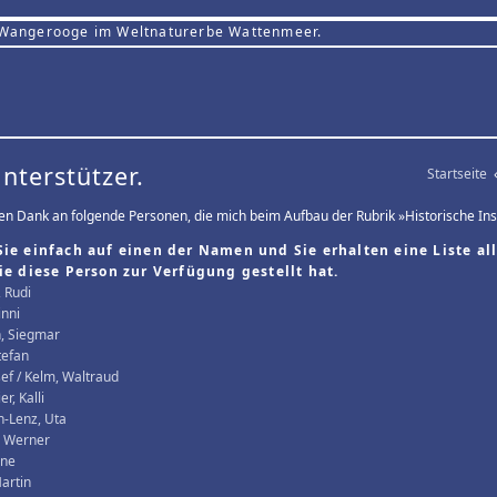
 Wangerooge im Weltnaturerbe Wattenmeer.
Unterstützer.
Startseite
elen Dank an folgende Personen, die mich beim Aufbau der Rubrik »Historische Inse
Sie einfach auf einen der Namen und Sie erhalten eine Liste all
die diese Person zur Verfügung gestellt hat.
, Rudi
inni
, Siegmar
tefan
sef / Kelm, Waltraud
r, Kalli
-Lenz, Uta
, Werner
rne
artin