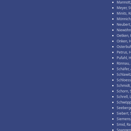
Mannott,
Meyer, S
Minits, K
Mönnich
Neubert,
Niewöhne
Oetken, 
Onken, 
Osterbuh
Petrus, 
Pufahl, 
Rönnau,
Schäfer,
Schlawitz
Schloess
Schmidt,
Schorn,
Schrell, 
Schwöpp
Seeberg
Siebert,
Siemens,
Smid, Ra
Spangen