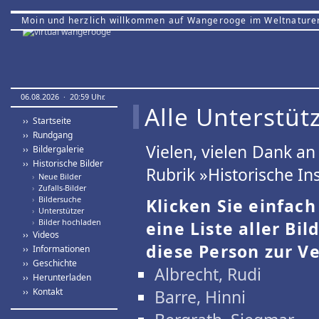
Moin und herzlich willkommen auf Wangerooge im Weltnature
06.08.2026 · 20:59 Uhr.
Alle Unterstütz
›› Startseite
›› Rundgang
Vielen, vielen Dank a
›› Bildergalerie
›› Historische Bilder
Rubrik »Historische Ins
›
Neue Bilder
›
Zufalls-Bilder
›
Bildersuche
Klicken Sie einfac
›
Unterstützer
›
Bilder hochladen
eine Liste aller Bil
›› Videos
diese Person zur Ve
›› Informationen
›› Geschichte
Albrecht, Rudi
›› Herunterladen
›› Kontakt
Barre, Hinni