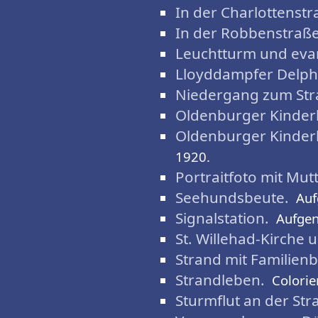
In der Charlottenstr
In der Robbenstraße
Leuchtturm und evan
Lloyddampfer Delph
Niedergang zum Str
Oldenburger Kinderh
Oldenburger Kinderh
1920.
Portraitfoto mit Mut
Seehundsbeute.
Au
Signalstation.
Aufge
St. Willehad-Kirche 
Strand mit Familien
Strandleben.
Colorie
Sturmflut an der St