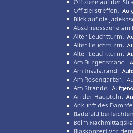
Offiziere auf der St
Offizierstreffen.
Auf
Blick auf die Jadeka
Abschiedsszene am 
Alter Leuchtturm.
A
Alter Leuchtturm.
A
Alter Leuchtturm.
A
Am Burgenstrand.
A
Am Inselstrand.
Auf
Am Rosengarten.
A
Am Strande.
Aufgen
An der Hauptuhr.
Au
Ankunft des Dampfe
Badefeld bei leich
Beim Nachmittagskaf
Blaskonzert vor d