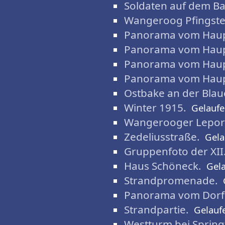
Soldaten auf dem Ba
Wangeroog Pfingste
Panorama vom Haupt
Panorama vom Haupt
Panorama vom Haupt
Panorama vom Haupt
Ostbake an der Blaue
Winter 1915.
Gelaufe
Wangerooger Lepore
Zedeliusstraße.
Gela
Gruppenfoto der XII
Haus Schöneck.
Gel
Strandpromenade.
Panorama vom Dorf
Strandpartie.
Gelauf
Westturm bei Springf