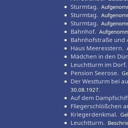
Sturmtag.
Aufgenomm
Sturmtag.
Aufgenomm
Sturmtag.
Aufgenomm
Bahnhof.
Aufgenomm
Bahnhofstraße und A
Haus Meeresstern.
Mädchen in den Dün
Leuchtturm im Dorf.
Pension Seerose.
Ge
Der Westturm bei au
30.08.1927.
Auf dem Dampfschiff 
Fliegerschlößchen a
Kriegerdenkmal.
Ge
Leuchtturm.
Beschri