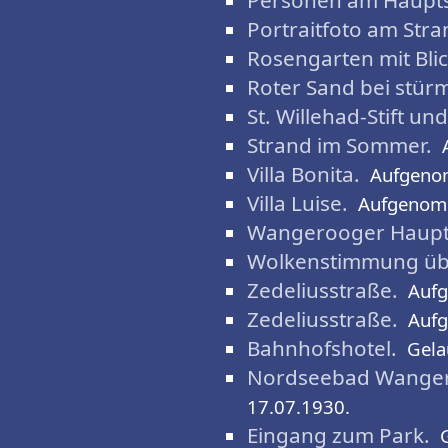
Personen am Haupts
Portraitfoto am Stra
Rosengarten mit Bli
Roter Sand bei stür
St. Willehad-Stift und
Strand im Sommer.
Villa Bonita.
Aufgeno
Villa Luise.
Aufgenom
Wangerooger Haupt
Wolkenstimmung üb
Zedeliusstraße.
Auf
Zedeliusstraße.
Auf
Bahnhofshotel.
Gela
Nordseebad Wangero
17.07.1930.
Eingang zum Park.