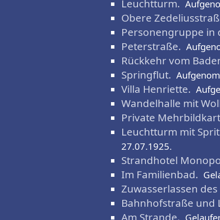
Leuchtturm.
Aufgen
Obere Zedeliusstraß
Personengruppe in d
Peterstraße.
Aufgen
Rückkehr vom Bade
Springflut.
Aufgenom
Villa Henriette.
Aufg
Wandelhalle mit Wo
Private Mehrbildkart
Leuchtturm mit Spr
27.07.1925.
Strandhotel Monopol
Im Familienbad.
Gel
Zuwasserlassen des
Bahnhofstraße und 
Am Strande.
Gelaufe