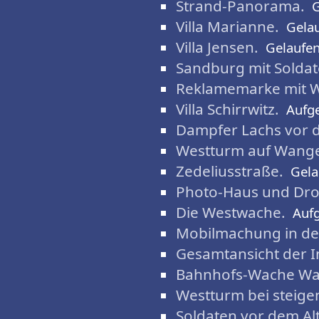
Strand-Panorama.
G
Villa Marianne.
Gela
Villa Jensen.
Gelaufe
Sandburg mit Soldat
Reklamemarke mit W
Villa Schirrwitz.
Aufg
Dampfer Lachs vor d
Westturm auf Wang
Zedeliusstraße.
Gela
Photo-Haus und Dro
Die Westwache.
Auf
Mobilmachung in der
Gesamtansicht der I
Bahnhofs-Wache Wa
Westturm bei steigen
Soldaten vor dem Al