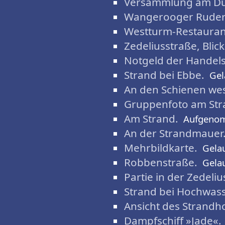
Versammlung am D
Wangerooger Ruder
Westturm-Restauran
Zedeliusstraße, Bli
Notgeld der Hande
Strand bei Ebbe.
Gel
An den Schienen wes
Gruppenfoto am Str
Am Strand.
Aufgeno
An der Strandmauer
Mehrbildkarte.
Gela
Robbenstraße.
Gela
Partie in der Zedeliu
Strand bei Hochwass
Ansicht des Strandh
Dampfschiff »Jade«.