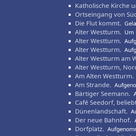
Katholische Kirche 
Ortseingang von Sü
Die Flut kommt.
Gela
Alter Westturm.
Um 
Alter Westturm.
Auf
Alter Westturm.
Auf
Alter Westturm am W
Alter Westturm, Nor
Am Alten Westturm.
Am Strande.
Aufgen
Bärtiger Seemann.
Café Seedorf, belieb
Dünenlandschaft.
A
Der neue Bahnhof.
Dorfplatz.
Aufgenom