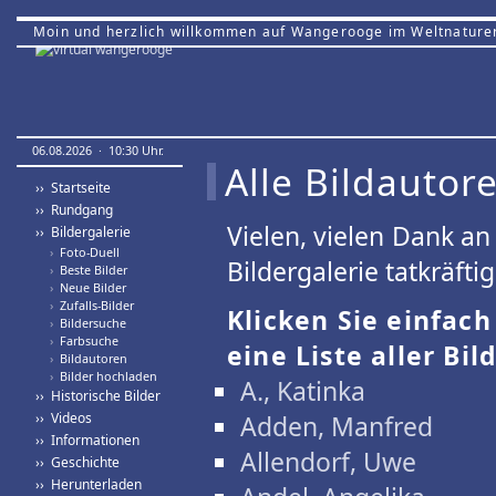
Moin und herzlich willkommen auf Wangerooge im Weltnature
06.08.2026 · 10:30 Uhr.
Alle Bildautor
›› Startseite
›› Rundgang
Vielen, vielen Dank a
›› Bildergalerie
›
Foto-Duell
Bildergalerie tatkräfti
›
Beste Bilder
›
Neue Bilder
›
Zufalls-Bilder
Klicken Sie einfac
›
Bildersuche
›
Farbsuche
eine Liste aller Bil
›
Bildautoren
›
Bilder hochladen
A., Katinka
›› Historische Bilder
›› Videos
Adden, Manfred
›› Informationen
Allendorf, Uwe
›› Geschichte
›› Herunterladen