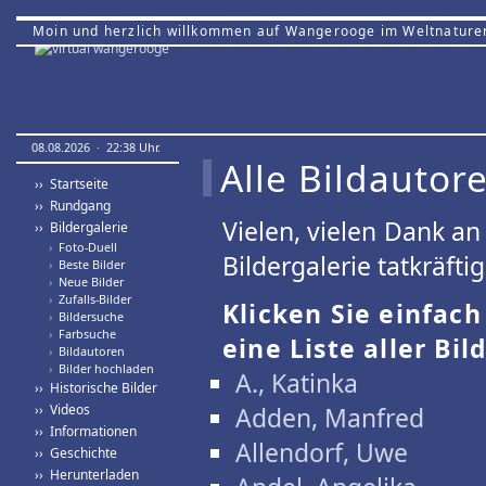
Moin und herzlich willkommen auf Wangerooge im Weltnature
08.08.2026 · 22:38 Uhr.
Alle Bildautor
›› Startseite
›› Rundgang
Vielen, vielen Dank a
›› Bildergalerie
›
Foto-Duell
Bildergalerie tatkräfti
›
Beste Bilder
›
Neue Bilder
›
Zufalls-Bilder
Klicken Sie einfac
›
Bildersuche
›
Farbsuche
eine Liste aller Bil
›
Bildautoren
›
Bilder hochladen
A., Katinka
›› Historische Bilder
›› Videos
Adden, Manfred
›› Informationen
Allendorf, Uwe
›› Geschichte
›› Herunterladen