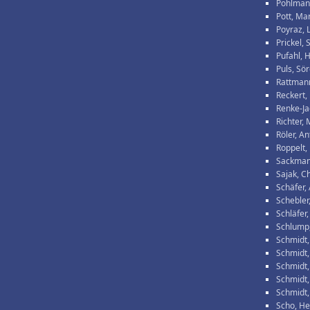
Pohlman
Pott, Ma
Poyraz, 
Prickel,
Pufahl, 
Puls, Sö
Rattmann
Reckert,
Renke-Ja
Richter, 
Röler, An
Roppelt,
Sackman
Sajak, Ch
Schäfer,
Schebler
Schläfer,
Schlump
Schmidt,
Schmidt
Schmidt,
Schmidt,
Schmidt,
Scho, He