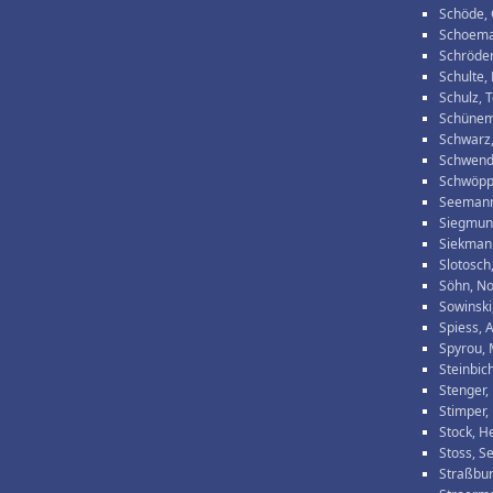
Schöde, 
Schoema
Schröder,
Schulte,
Schulz, 
Schünema
Schwarz
Schwende
Schwöpp
Seemann
Siegmun
Siekman
Slotosch
Söhn, No
Sowinski
Spiess, 
Spyrou, 
Steinbic
Stenger,
Stimper,
Stock, H
Stoss, S
Straßbur