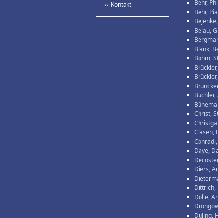
Behr, Phi
›› Kontakt
Behr, Pia
Bejenke,
Belau, G
Bergman
Blank, B
Böhm, S
Brückler
Brückler,
Bruncken
Büchler,
Büneman
Christ, 
Christga
Clasen, 
Conradi,
Daye, D
Decoster
Diers, A
Dieterm
Dittrich
Dolle, A
Drongows
Duling, 