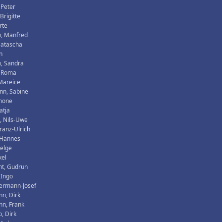
 Peter
 Brigitte
rte
n, Manfred
Natascha
n
, Sandra
, Roma
 Mareice
nn, Sabine
imone
atja
, Nils-Uwe
ranz-Ulrich
 Hannes
Helge
xel
ht, Gudrun
 Ingo
Hermann-Josef
n, Dirk
n, Frank
, Dirk