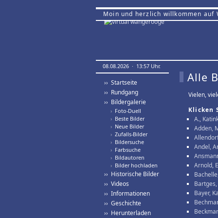
Moin und herzlich willkommen auf
08.08.2026 · 13:57 Uhr.
Alle 
›› Startseite
›› Rundgang
Vielen, vie
›› Bildergalerie
Klicken 
›
Foto-Duell
›
Beste Bilder
A., Katin
›
Neue Bilder
Adden, 
›
Zufalls-Bilder
Allendor
›
Bildersuche
Andel, A
›
Farbsuche
Ansmann
›
Bildautoren
Arnold, E
›
Bilder hochladen
›› Historische Bilder
Bachelle,
›› Videos
Bartges,
Bayer, K
›› Informationen
Bechman
›› Geschichte
Beckmann
›› Herunterladen