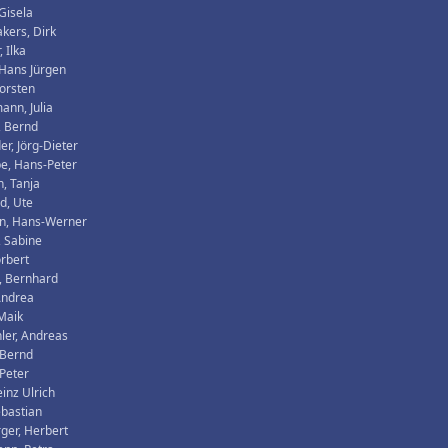
Gisela
kers, Dirk
 Ilka
 Hans Jürgen
Torsten
nn, Julia
, Bernd
r, Jörg-Dieter
e, Hans-Peter
, Tanja
d, Ute
n, Hans-Werner
, Sabine
rbert
, Bernhard
Andrea
Maik
hler, Andreas
 Bernd
 Peter
einz Ulrich
ebastian
ger, Herbert