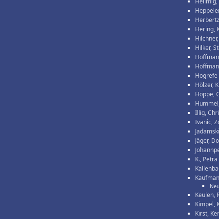
Hellmig,
Heppeler
Herbertz
Hering, 
Hilchner,
Hilker, S
Hoffman
Hoffmann
Hogrefe
Hölzer, 
Hoppe, G
Hummel,
Illig, Chr
Ivanic, 
Jadamski
Jäger, Do
Johannpe
K., Petra
Kallenba
Kaufman
Neu
Keulen, R
Kimpel, 
Kirst, Ke