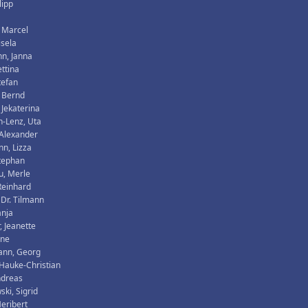
lipp
 Marcel
isela
n, Janna
ettina
tefan
, Bernd
 Jekaterina
-Lenz, Uta
 Alexander
n, Lizza
Stephan
u, Merle
Reinhard
 Dr. Tilmann
anja
, Jeanette
rne
ann, Georg
, Hauke-Christian
ndreas
ki, Sigrid
Heribert