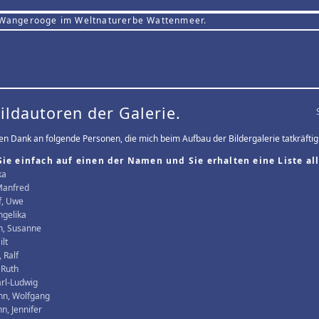
 Wangerooge im Weltnaturerbe Wattenmeer.
Bildautoren der Galerie.
len Dank an folgende Personen, die mich beim Aufbau der Bildergalerie tatkräftig
Sie einfach auf einen der Namen und Sie erhalten eine Liste all
ka
Manfred
f, Uwe
ngelika
, Susanne
ilt
 Ralf
 Ruth
arl-Ludwig
n, Wolfgang
, Jennifer