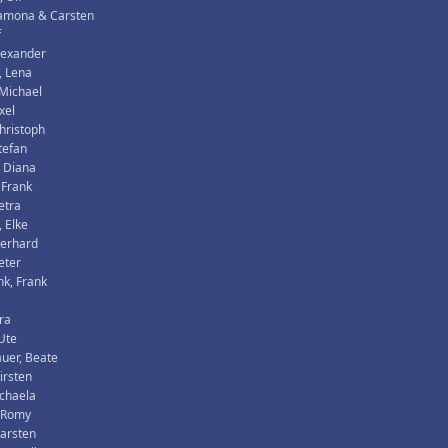
Ramona & Carsten
f
lexander
, Lena
Michael
xel
hristoph
tefan
 Diana
 Frank
etra
 Elke
Gerhard
eter
k, Frank
tra
 Ute
uer, Beate
irsten
chaela
, Romy
Karsten