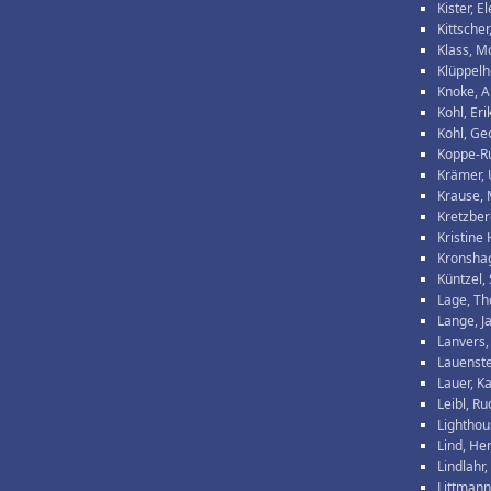
Kister, E
Kittscher
Klass, M
Klüppelh
Knoke, 
Kohl, Eri
Kohl, Ge
Koppe-R
Krämer, 
Krause, 
Kretzber
Kristine
Kronshag
Küntzel,
Lage, T
Lange, J
Lanvers,
Lauenste
Lauer, Ka
Leibl, Ru
Lighthou
Lind, He
Lindlahr,
Littmann