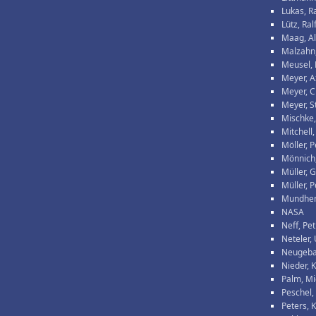
Lukas, 
Lütz, Ral
Maag, A
Malzahn
Meusel, 
Meyer, A
Meyer, C
Meyer, S
Mischke,
Mitchell,
Möller, P
Mönnich,
Müller, 
Müller, P
Mundhen
NASA
Neff, Pe
Neteler,
Neugeba
Nieder, K
Palm, Mi
Peschel
Peters, 