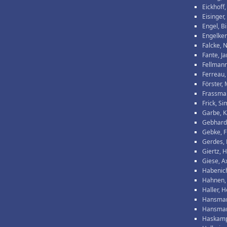
Eickhoff,
Eisinger,
Engel, Bi
Engelke
Falcke, 
Fante, Ja
Fellmann
Ferreau
Förster,
Frassma
Frick, S
Garbe, K
Gebhard
Gebke, F
Gerdes,
Giertz, 
Giese, A
Habenic
Hahnen,
Haller, 
Hansman
Hansman
Haskamp