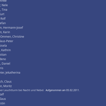
 Anke
, Nele
, Tina
Kurt
 Rolf
tefan
n, Hermann-Josef
, Karin
-Ommen, Christine
Klaus-Peter
isela
 Kathrin
istian
Zdeno
, Daniel
ris
ter, Jekatherina
ch, Claus
n, Moritz
er Leuchtturm bei Nacht und Nebel.
Aufgenommen am 05.02.2011.
alf
Klaus
rstin