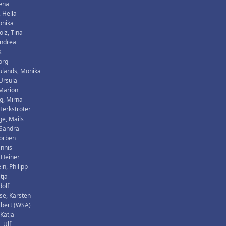
lena
, Hella
onika
olz, Tina
Andrea
k
org
ulands, Monika
Ursula
Marion
g, Mirna
 Herkströter
e, Mails
 Sandra
horben
annis
 Heiner
in, Philipp
tja
dolf
se, Karsten
rbert (WSA)
 Katja
, Ulf