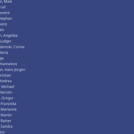
n, Maik
rcel
Levent
 Stephan
Heinz
ren
, Angelika
 Ludger
damski, Corina
Maria
tje
 Hannelore
n, Hans-Jürgen
ristian
 Andrea
, Michael
 Kerstin
, Gregor
 Franziska
, Marianne
 Martin
 Rainer
 Sandra
inz