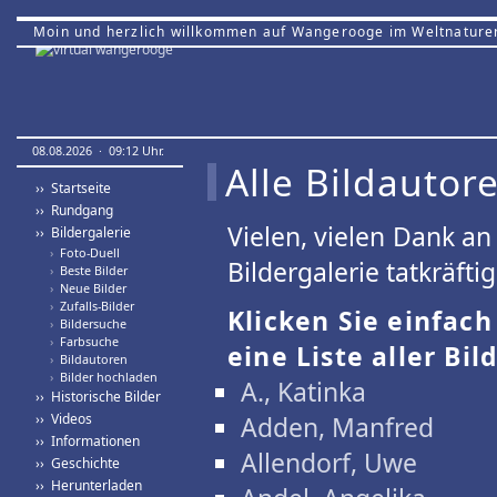
Moin und herzlich willkommen auf Wangerooge im Weltnature
08.08.2026 · 09:12 Uhr.
Alle Bildautor
›› Startseite
›› Rundgang
Vielen, vielen Dank a
›› Bildergalerie
›
Foto-Duell
Bildergalerie tatkräfti
›
Beste Bilder
›
Neue Bilder
›
Zufalls-Bilder
Klicken Sie einfac
›
Bildersuche
›
Farbsuche
eine Liste aller Bil
›
Bildautoren
›
Bilder hochladen
A., Katinka
›› Historische Bilder
›› Videos
Adden, Manfred
›› Informationen
Allendorf, Uwe
›› Geschichte
›› Herunterladen